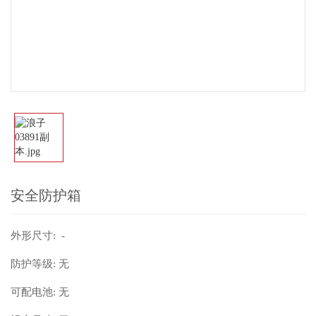
安全防护箱
外形尺寸: -
防护等级: 无
可配电池: 无