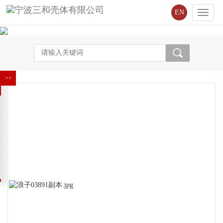
EN
Toggle
naviga