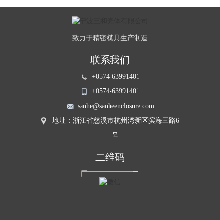
致力于精密模具生产制造
联系我们
+0574-63991401
+0574-63991401
sanhe@sanheenclosure.com
地址：浙江省慈溪市杭州湾新区滨海三路6
号
二维码