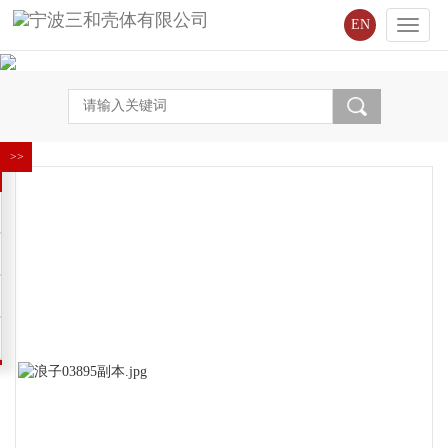
EN
Toggle
naviga