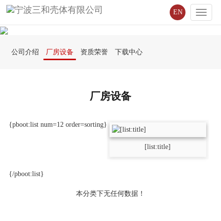
EN
Toggle
naviga
公司介绍
厂房设备
资质荣誉
下载中心
厂房设备
{pboot:list num=12 order=sorting}
[list:title]
{/pboot:list}
本分类下无任何数据！